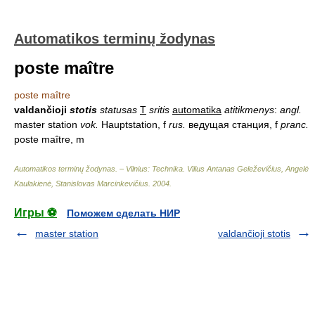
Automatikos terminų žodynas
poste maître
poste maître
valdančioji
stotis
statusas
T
sritis
automatika
atitikmenys
:
angl.
master station
vok.
Hauptstation, f
rus.
ведущая станция, f
pranc.
poste maître, m
Automatikos terminų žodynas. – Vilnius: Technika
.
Vilius Antanas Geleževičius, Angelė
Kaulakienė, Stanislovas Marcinkevičius
.
2004
.
Игры ⚽
Поможем сделать НИР
master station
valdančioji stotis