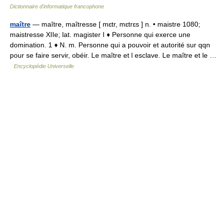
Dictionnaire d'informatique francophone
maître
— maître, maîtresse [ mɛtr, mɛtrɛs ] n. • maistre 1080;
maistresse XIIe; lat. magister I ♦ Personne qui exerce une
domination. 1 ♦ N. m. Personne qui a pouvoir et autorité sur qqn
pour se faire servir, obéir. Le maître et l esclave. Le maître et le …
Encyclopédie Universelle